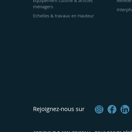
Equipement cuisine & articles
Revêtem
ménagers
Interph
Echelles & travaux en Hauteur
Rejoignez-nous sur