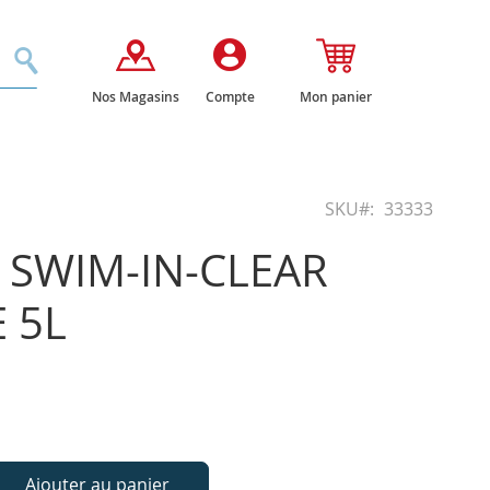
Rechercher
Nos Magasins
Compte
Mon panier
SKU
33333
 SWIM-IN-CLEAR
 5L
Ajouter au panier