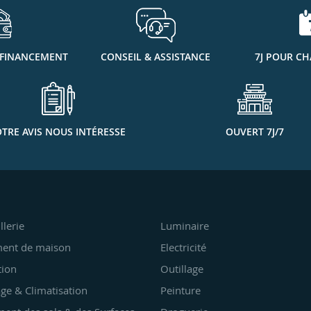
 FINANCEMENT
CONSEIL & ASSISTANCE
7J POUR CH
TRE AVIS NOUS INTÉRESSE
OUVERT 7J/7
llerie
Luminaire
ent de maison
Electricité
tion
Outillage
ge & Climatisation
Peinture