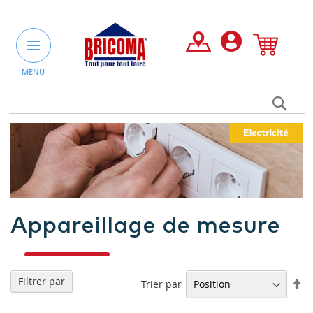
MENU
Rec
un
pro
ou
une
caté
Appareillage de mesure
Filtrer par
Pa
Trier par
or
dé