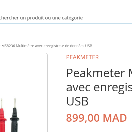
ercher
uit
 MS8236 Multimètre avec enregistreur de données USB
orie
PEAKMETER
Peakmeter 
avec enregi
USB
899,00 MAD