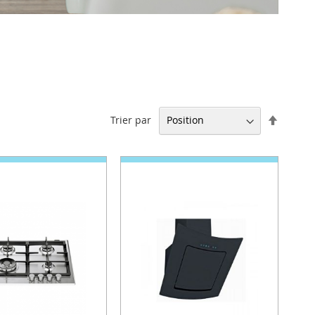
Par
Trier par
ordre
décrois