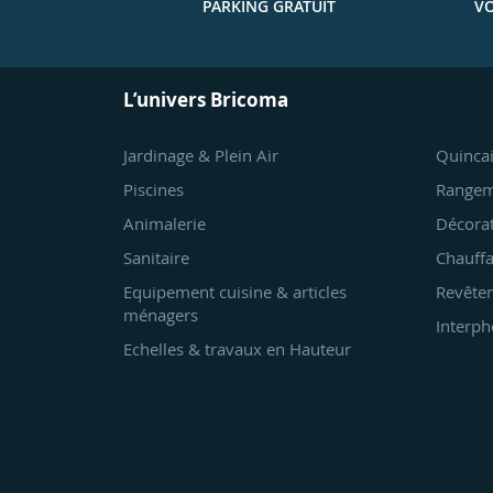
PARKING GRATUIT
VO
L’univers Bricoma
Jardinage & Plein Air
Quincai
Piscines
Rangem
Animalerie
Décora
Sanitaire
Chauffa
Equipement cuisine & articles
Revêtem
ménagers
Interph
Echelles & travaux en Hauteur