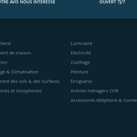
TRE AVIS NOUS INTÉRESSE
OUVERT 7J/7
llerie
Luminaire
ent de maison
Electricité
tion
Outillage
ge & Climatisation
Peinture
ent des sols & des Surfaces
Droguerie
ones et Visiophones
Articles ménagers CHR
Accessoires téléphone & Conne