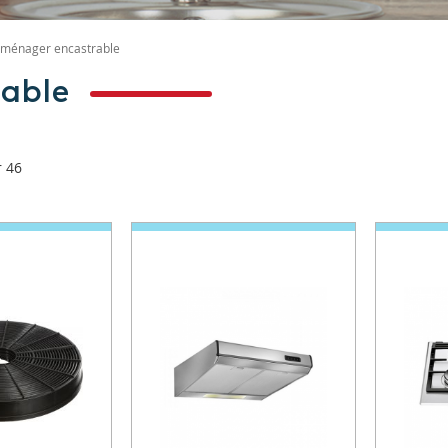
oménager encastrable
able
r
46