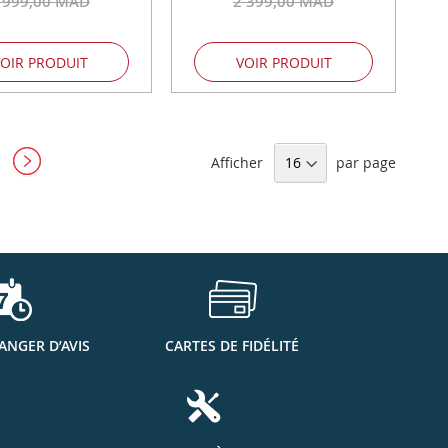
 999,00 MAD
2 399,00 MAD
OIR PRODUIT
VOIR PRODUIT
ment la page
Afficher
par page
ANGER D’AVIS
CARTES DE FIDÉLITÉ