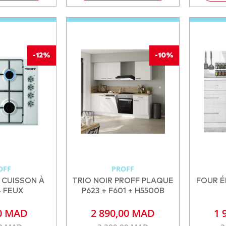
-12%
-10%
OFF
PROFF
 CUISSON À
TRIO NOIR PROFF PLAQUE
FOUR É
 FEUX
P623 + F601 + H5500B
0 MAD
2 890,00 MAD
1 