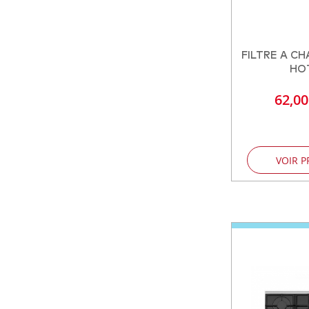
FILTRE A C
HO
62,0
VOIR P