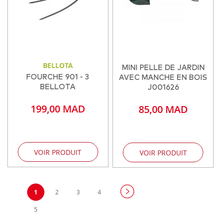
BELLOTA
MINI PELLE DE JARDIN
FOURCHE 901 - 3
AVEC MANCHE EN BOIS
BELLOTA
J001626
199,00 MAD
85,00 MAD
VOIR PRODUIT
VOIR PRODUIT
Page
Vous
Page
Page
Page
1
2
3
4
lisez
Page
5