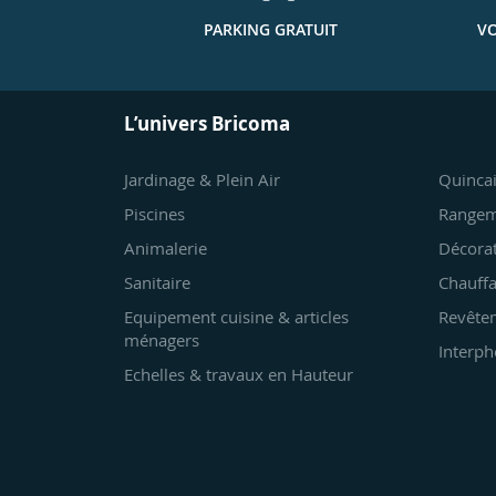
PARKING GRATUIT
VO
L’univers Bricoma
Jardinage & Plein Air
Quincai
Piscines
Rangem
Animalerie
Décora
Sanitaire
Chauffa
Equipement cuisine & articles
Revêtem
ménagers
Interph
Echelles & travaux en Hauteur