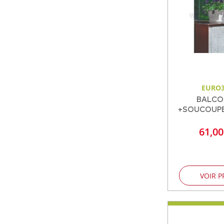
EURO3
BALCO
+SOUCOUPE 
61,0
VOIR P