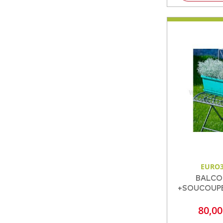
EURO3
BALCO
+SOUCOUPE 
80,0