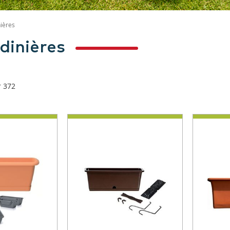
nières
rdinières
r
372