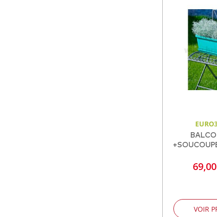
EURO3
BALCO
+SOUCOUPE 
69,0
VOIR P