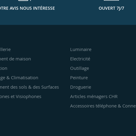
TRE AVIS NOUS INTÉRESSE
OUVERT 7J/7
llerie
Luminaire
ent de maison
Electricité
tion
Outillage
ge & Climatisation
Peinture
ent des sols & des Surfaces
Droguerie
ones et Visiophones
Articles ménagers CHR
Accessoires téléphone & Conne