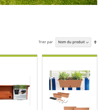
Par
Trier par
ordre
décrois