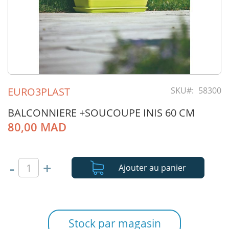
Skip
to
EURO3PLAST
SKU
58300
the
beginning
BALCONNIERE +SOUCOUPE INIS 60 CM
of
80,00 MAD
the
images
gallery
-
+
Ajouter au panier
Stock par magasin