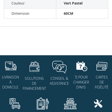
Couleur
Vert Pastel
Dimension
60CM
7J POUR
CARTES
LIVRAISON
SOLUTIONS
CONSEIL &
CHANGER
DE
À
DE
ASSISTANCE
D’AVIS
FIDÉLITÉ
DOMICILE
FINANCEMENT