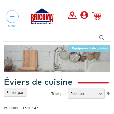
MENU
Rec
un
pro
ou
une
caté
Éviers de cuisine
Filtrer par
Pa
Trier par
or
dé
Produits
1
-
16
sur
43