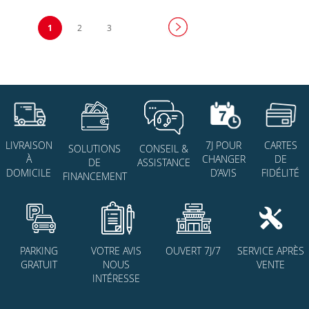
Page
Vous
Page
Page
1
2
3
lisez
actuellement
la
page
7J POUR
CARTES
LIVRAISON
SOLUTIONS
CONSEIL &
CHANGER
DE
À
DE
ASSISTANCE
D’AVIS
FIDÉLITÉ
DOMICILE
FINANCEMENT
PARKING
VOTRE AVIS
OUVERT 7J/7
SERVICE APRÈS
GRATUIT
NOUS
VENTE
INTÉRESSE