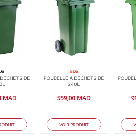
LG
ELG
 DECHETS DE
POUBELLE A DECHETS DE
POUBEL
0L
240L
0 MAD
559,00 MAD
9
RODUIT
VOIR PRODUIT
V