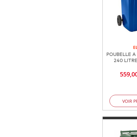
E
POUBELLE A
240 LITRE
559,0
VOIR P