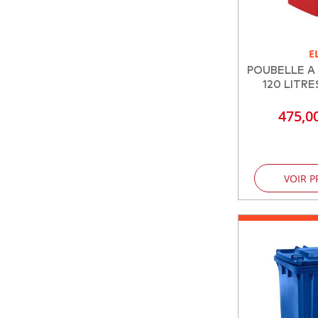
E
POUBELLE A
120 LITRE
475,0
VOIR P