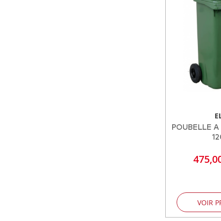
E
POUBELLE A
12
475,0
VOIR P