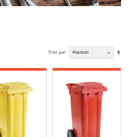
Par
Trier par
ordre
décrois