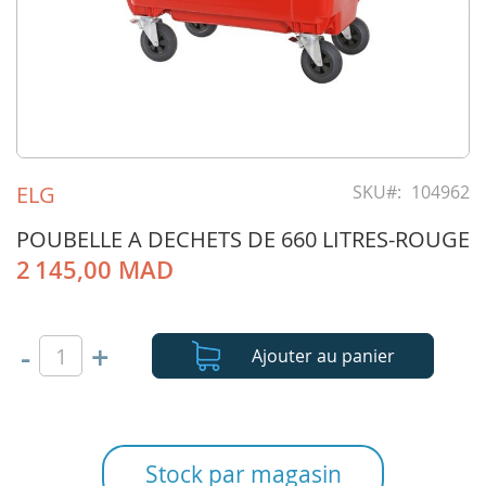
Skip
to
ELG
SKU
104962
the
beginning
POUBELLE A DECHETS DE 660 LITRES-ROUGE
of
2 145,00 MAD
the
images
gallery
-
+
Ajouter au panier
Stock par magasin