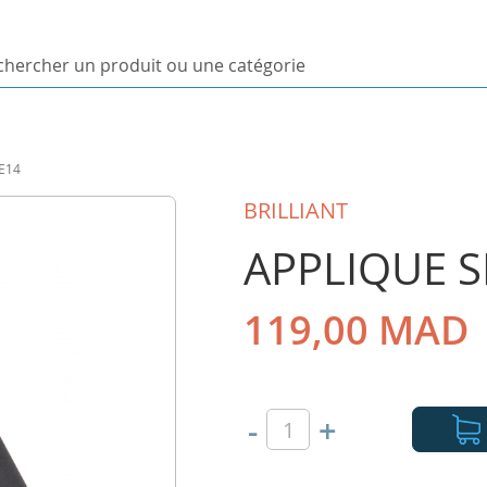
ercher
uit
E14
orie
BRILLIANT
APPLIQUE S
119,00 MAD
-
+