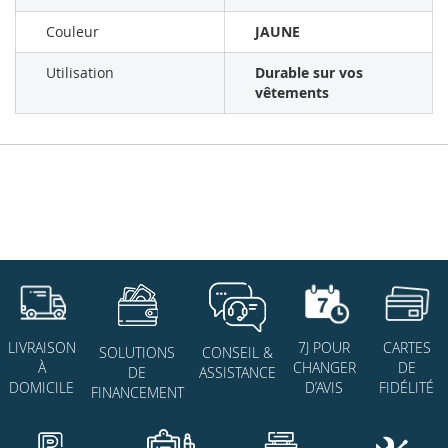
Couleur
JAUNE
Utilisation
Durable sur vos
vêtements
7J POUR
CARTES
LIVRAISON
SOLUTIONS
CONSEIL &
CHANGER
DE
À
DE
ASSISTANCE
D’AVIS
FIDÉLITÉ
DOMICILE
FINANCEMENT