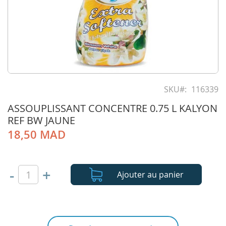
Skip
to
SKU
116339
the
ASSOUPLISSANT CONCENTRE 0.75 L KALYON
beginning
of
REF BW JAUNE
the
18,50 MAD
images
gallery
-
+
Ajouter au panier