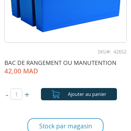
Skip
to
SKU
42652
the
BAC DE RANGEMENT OU MANUTENTION
beginning
of
42,00 MAD
the
images
gallery
-
+
Ajouter au panier
Stock par magasin