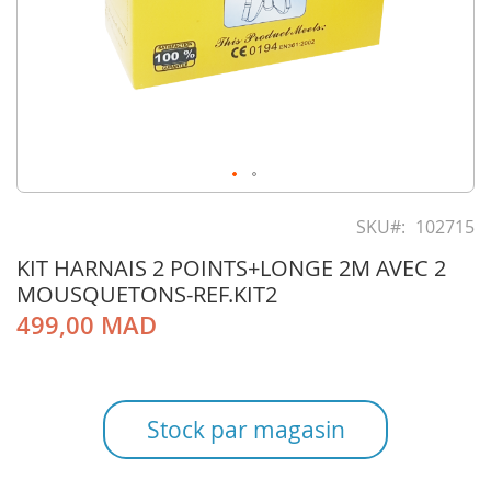
Skip
to
SKU
102715
the
KIT HARNAIS 2 POINTS+LONGE 2M AVEC 2
beginning
of
MOUSQUETONS-REF.KIT2
the
499,00 MAD
images
gallery
Stock par magasin