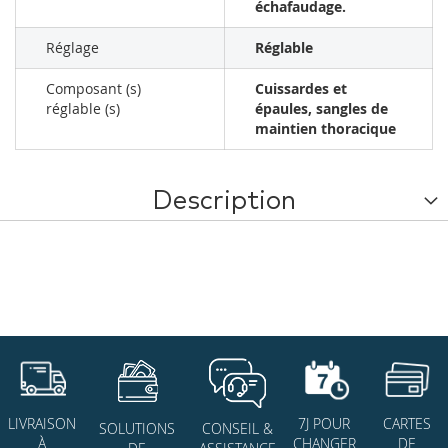
échafaudage.
Réglage
Réglable
Composant (s)
Cuissardes et
réglable (s)
épaules, sangles de
maintien thoracique
Description
7J POUR
CARTES
LIVRAISON
SOLUTIONS
CONSEIL &
CHANGER
DE
À