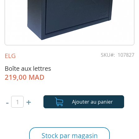
Skip
to
ELG
SKU
107827
the
beginning
Boîte aux lettres
of
219,00 MAD
the
images
gallery
-
+
Ajouter au panier
Stock par magasin