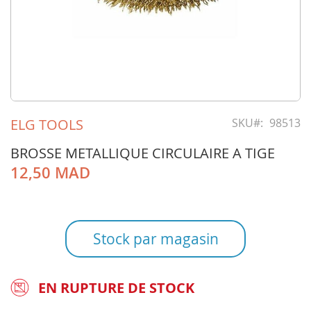
Skip
to
ELG TOOLS
SKU
98513
the
beginning
BROSSE METALLIQUE CIRCULAIRE A TIGE
of
12,50 MAD
the
images
gallery
Stock par magasin
EN RUPTURE DE STOCK