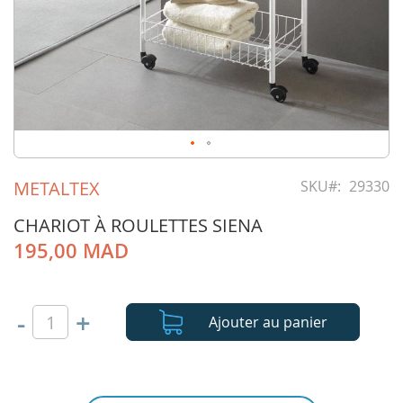
Skip
to
METALTEX
SKU
29330
the
beginning
CHARIOT À ROULETTES SIENA
of
195,00 MAD
the
images
gallery
-
+
Ajouter au panier