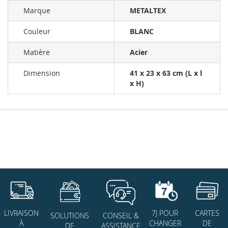
Marque
METALTEX
Couleur
BLANC
Matière
Acier
Dimension
41 x 23 x 63 cm (L x l
x H)
7J POUR
CARTES
LIVRAISON
SOLUTIONS
CONSEIL &
CHANGER
DE
À
DE
ASSISTANCE