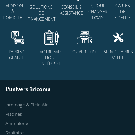
7J POUR
CARTES
LIVRAISON
SOLUTIONS
CONSEIL &
CHANGER
DE
À
DE
ASSISTANCE
D’AVIS
FIDÉLITÉ
DOMICILE
FINANCEMENT
PARKING
VOTRE AVIS
OUVERT 7J/7
SERVICE APRÈS
GRATUIT
NOUS
VENTE
INTÉRESSE
L’univers Bricoma
Jardinage & Plein Air
Piscines
Animalerie
Sanitaire