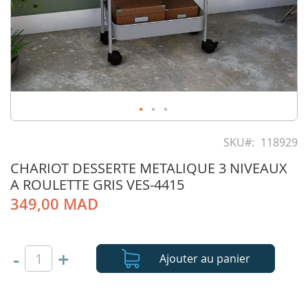
Skip
to
SKU
118929
the
CHARIOT DESSERTE METALIQUE 3 NIVEAUX
beginning
of
A ROULETTE GRIS VES-4415
the
349,00 MAD
images
gallery
-
+
Ajouter au panier