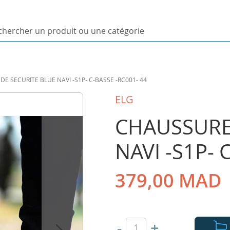
ercher
uit
E SECURITE BLUE NAVI -S1P- C-BASSE -RC001- 44
orie
ELG
CHAUSSURE
NAVI -S1P- 
379,00 MAD
-
+