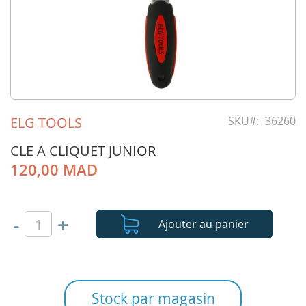
Skip
to
ELG TOOLS
SKU
36260
the
beginning
CLE A CLIQUET JUNIOR
of
120,00 MAD
the
images
gallery
-
+
Ajouter au panier
Stock par magasin