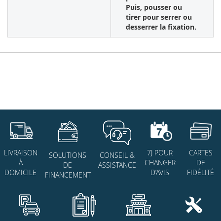
Puis, pousser ou
tirer pour serrer ou
desserrer la fixation.
7J POUR
CARTES
LIVRAISON
SOLUTIONS
CONSEIL &
CHANGER
DE
À
DE
ASSISTANCE
D’AVIS
FIDÉLITÉ
DOMICILE
FINANCEMENT