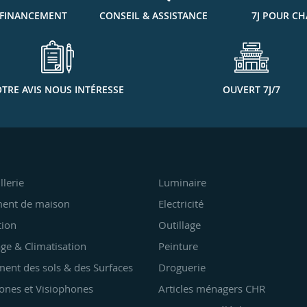
 FINANCEMENT
CONSEIL & ASSISTANCE
7J POUR CH
TRE AVIS NOUS INTÉRESSE
OUVERT 7J/7
llerie
Luminaire
ent de maison
Electricité
tion
Outillage
ge & Climatisation
Peinture
ent des sols & des Surfaces
Droguerie
ones et Visiophones
Articles ménagers CHR