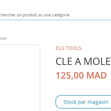
ercher
uit
02364
orie
ELG TOOLS
CLE A MOLE
125,00 MAD
Stock par magasin