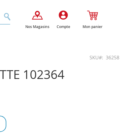
Rechercher
Nos Magasins
Compte
Mon panier
SKU
36258
TTE 102364