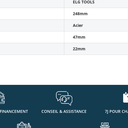
ELG TOOLS
248mm
Acier
47mm
22mm
 FINANCEMENT
CONSEIL & ASSISTANCE
7J POUR CH