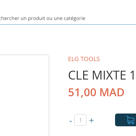
ercher
uit
orie
ELG TOOLS
CLE MIXTE 
51,00 MAD
-
+