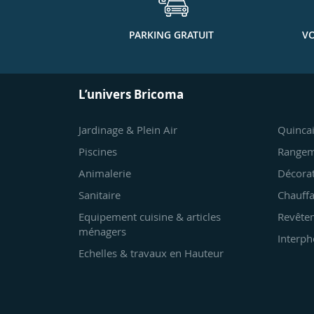
PARKING GRATUIT
VO
L’univers Bricoma
Jardinage & Plein Air
Quincai
Piscines
Rangem
Animalerie
Décora
Sanitaire
Chauffa
Equipement cuisine & articles
Revêtem
ménagers
Interph
Echelles & travaux en Hauteur