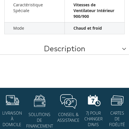
Caractéristique
Vitesses de
Spéciale
Ventilateur Intérieur
900/900
Mode
Chaud et froid
Description
7J POUR
CARTES
LIVRAISON
SOLUTIONS
CONSEIL &
CHANGER
DE
À
DE
ASSISTANCE
D’AVIS
FIDÉLITÉ
DOMICILE
FINANCEMENT