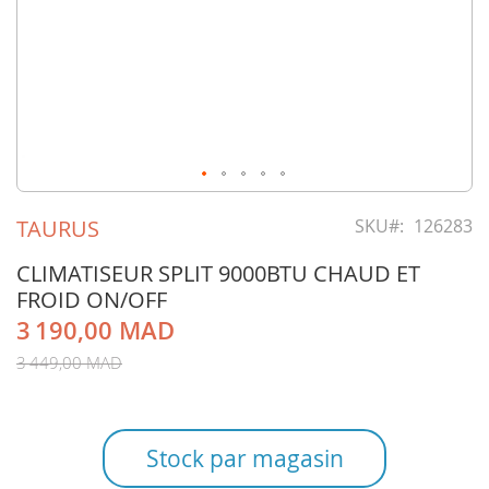
Skip
to
TAURUS
SKU
126283
the
beginning
CLIMATISEUR SPLIT 9000BTU CHAUD ET
of
FROID ON/OFF
the
3 190,00 MAD
images
gallery
3 449,00 MAD
Stock par magasin