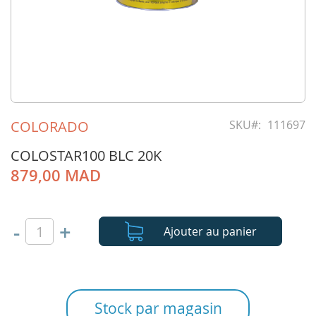
Skip
to
COLORADO
SKU
111697
the
beginning
COLOSTAR100 BLC 20K
of
879,00 MAD
the
images
gallery
-
+
Ajouter au panier
Stock par magasin