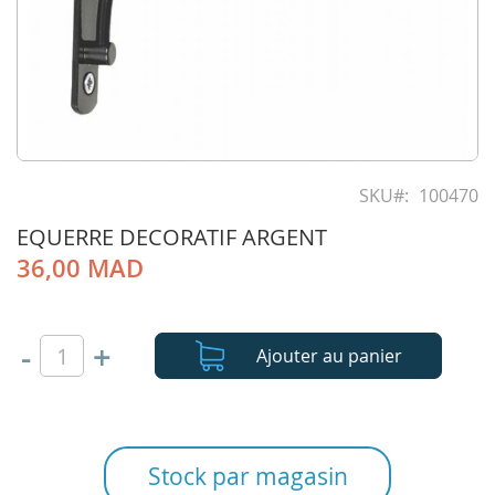
Skip
to
SKU
100470
the
EQUERRE DECORATIF ARGENT
beginning
of
36,00 MAD
the
images
gallery
-
+
Ajouter au panier
Stock par magasin