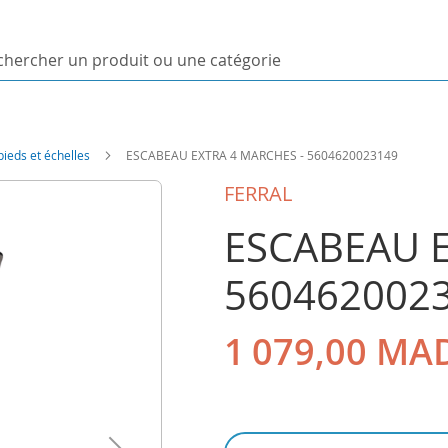
ercher
uit
ieds et échelles
ESCABEAU EXTRA 4 MARCHES - 5604620023149
orie
FERRAL
ESCABEAU E
560462002
1 079,00 MA