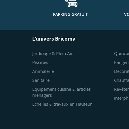
PARKING GRATUIT
VO
L’univers Bricoma
Jardinage & Plein Air
Quincai
Piscines
Rangem
Animalerie
Décora
Sanitaire
Chauffa
Equipement cuisine & articles
Revêtem
ménagers
Interph
Echelles & travaux en Hauteur