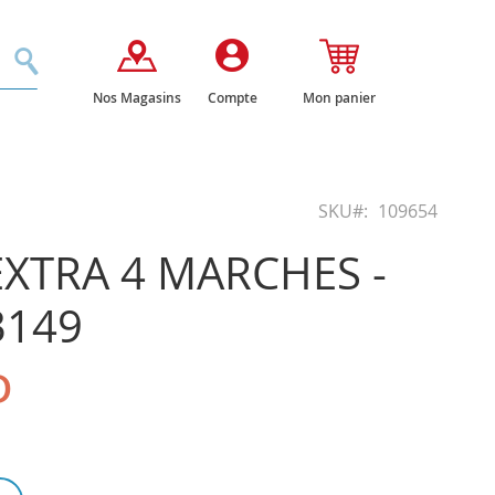
Rechercher
Nos Magasins
Compte
Mon panier
SKU
109654
XTRA 4 MARCHES -
3149
D