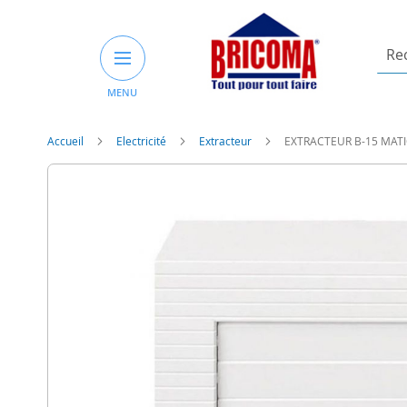
Rech
un
MENU
prod
ou
une
Accueil
Electricité
Extracteur
EXTRACTEUR B-15 MATI
catég
Skip
to
the
end
of
the
images
gallery