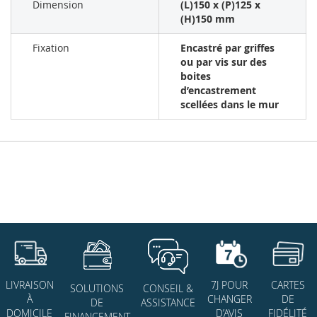
Dimension
(L)150 x (P)125 x
(H)150 mm
Fixation
Encastré par griffes
ou par vis sur des
boites
d’encastrement
scellées dans le mur
7J POUR
CARTES
LIVRAISON
SOLUTIONS
CONSEIL &
CHANGER
DE
À
DE
ASSISTANCE
D’AVIS
FIDÉLITÉ
DOMICILE
FINANCEMENT