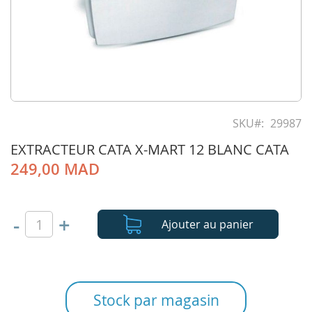
Skip
to
SKU
29987
the
EXTRACTEUR CATA X-MART 12 BLANC CATA
beginning
of
249,00 MAD
the
images
gallery
-
+
Ajouter au panier
Stock par magasin