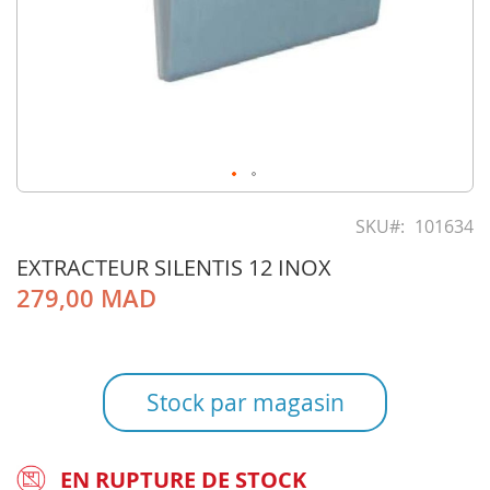
Skip
to
SKU
101634
the
EXTRACTEUR SILENTIS 12 INOX
beginning
of
279,00 MAD
the
images
gallery
Stock par magasin
EN RUPTURE DE STOCK