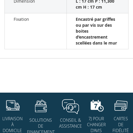
Dimension
L : 17 cm P : 11,300
cm H : 17 cm
Fixation
Encastré par griffes
ou par vis sur des
boites
d’encastrement
scellées dans le mur
7J POUR
CARTES
LIVRAISON
SOLUTIONS
CONSEIL &
CHANGER
DE
À
DE
ASSISTANCE
D’AVIS
FIDÉLITÉ
DOMICILE
FINANCEMENT