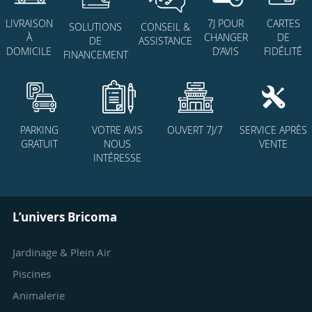
7J POUR
CARTES
LIVRAISON
SOLUTIONS
CONSEIL &
CHANGER
DE
À
DE
ASSISTANCE
D’AVIS
FIDÉLITÉ
DOMICILE
FINANCEMENT
PARKING
VOTRE AVIS
OUVERT 7J/7
SERVICE APRÈS
GRATUIT
NOUS
VENTE
INTÉRESSE
L’univers Bricoma
Jardinage & Plein Air
Piscines
Animalerie