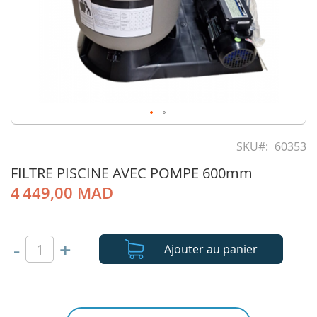
Skip
to
SKU
60353
the
FILTRE PISCINE AVEC POMPE 600mm
beginning
of
4 449,00 MAD
the
images
gallery
-
+
Ajouter au panier