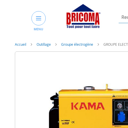
Rech
un
MENU
prod
ou
une
Accueil
Outillage
Groupe électrogène
GROUPE ELECT
catég
Skip
to
the
end
of
the
images
gallery