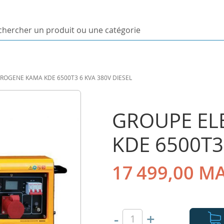
ercher
uit
ROGENE KAMA KDE 6500T3 6 KVA 380V DIESEL
orie
GROUPE EL
KDE 6500T3
17 499,00 M
-
+