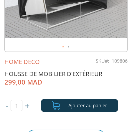
Skip
to
HOME DECO
SKU
109806
the
beginning
HOUSSE DE MOBILIER D'EXTÉRIEUR
of
299,00 MAD
the
images
gallery
-
+
Ajouter au panier