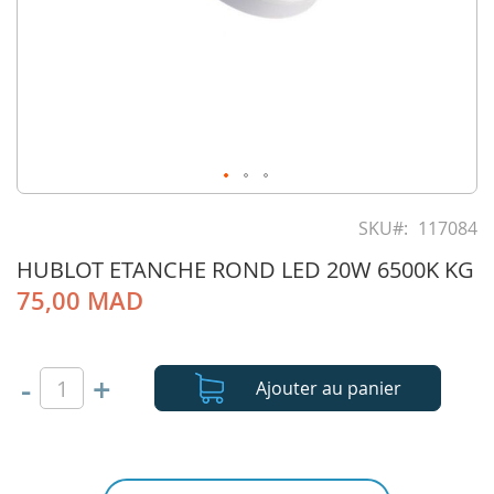
Skip
to
SKU
117084
the
HUBLOT ETANCHE ROND LED 20W 6500K KG
beginning
of
75,00 MAD
the
images
gallery
-
+
Ajouter au panier