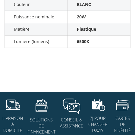
Couleur
BLANC
Puissance nominale
20W
Matière
Plastique
Lumière (lumens)
6500K
7J POUR
CARTES
LIVRAISON
SOLUTIONS
CONSEIL &
CHANGER
DE
À
DE
ASSISTANCE
D’AVIS
FIDÉLITÉ
DOMICILE
FINANCEMENT