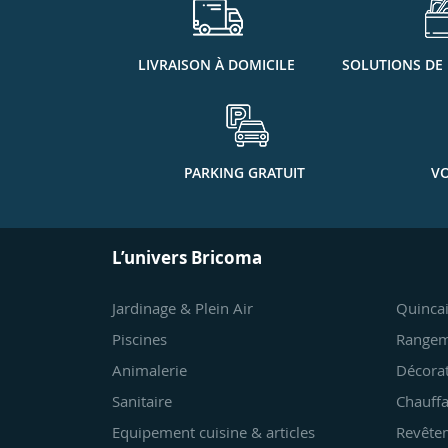
LIVRAISON À DOMICILE
SOLUTIONS DE
PARKING GRATUIT
VO
L’univers Bricoma
Jardinage & Plein Air
Quincai
Piscines
Rangem
Animalerie
Décora
Sanitaire
Chauffa
Equipement cuisine & articles
Revêtem