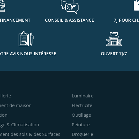
 FINANCEMENT
CONSEIL & ASSISTANCE
7J POUR CH
TRE AVIS NOUS INTÉRESSE
OUVERT 7J/7
llerie
Luminaire
ent de maison
Electricité
tion
Outillage
ge & Climatisation
Peinture
ent des sols & des Surfaces
Droguerie