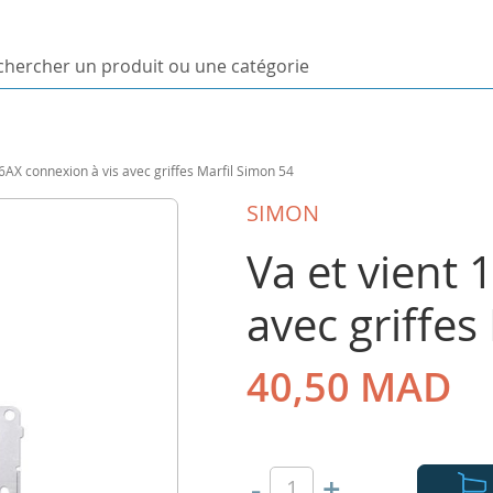
ercher
uit
16AX connexion à vis avec griffes Marfil Simon 54
orie
SIMON
Va et vient 
avec griffes
40,50 MAD
-
+