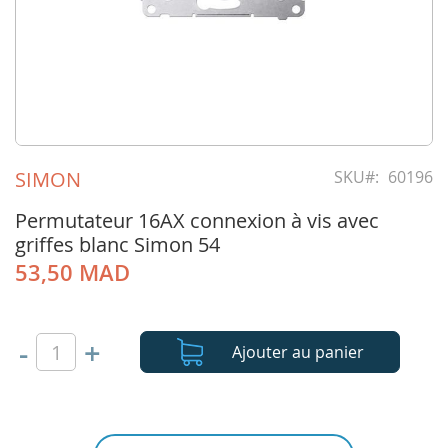
Skip
to
SIMON
SKU
60196
the
beginning
Permutateur 16AX connexion à vis avec
of
griffes blanc Simon 54
the
53,50 MAD
images
gallery
-
+
Ajouter au panier