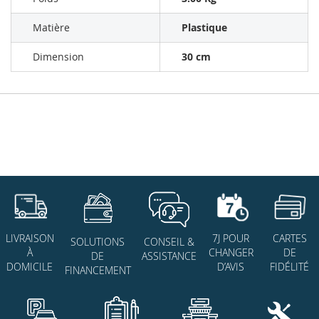
Matière
Plastique
Dimension
30 cm
7J POUR
CARTES
LIVRAISON
SOLUTIONS
CONSEIL &
CHANGER
DE
À
DE
ASSISTANCE
D’AVIS
FIDÉLITÉ
DOMICILE
FINANCEMENT