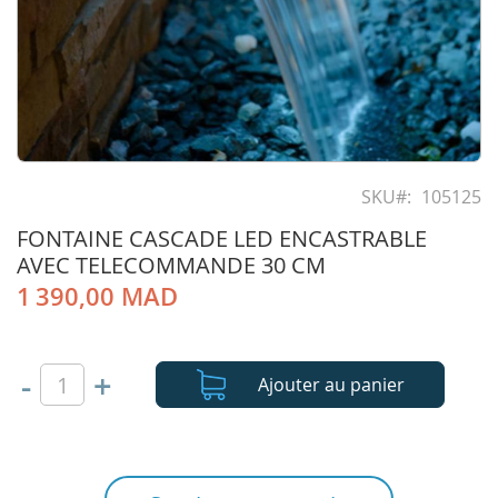
Skip
to
SKU
105125
the
FONTAINE CASCADE LED ENCASTRABLE
beginning
of
AVEC TELECOMMANDE 30 CM
the
1 390,00 MAD
images
gallery
-
+
Ajouter au panier