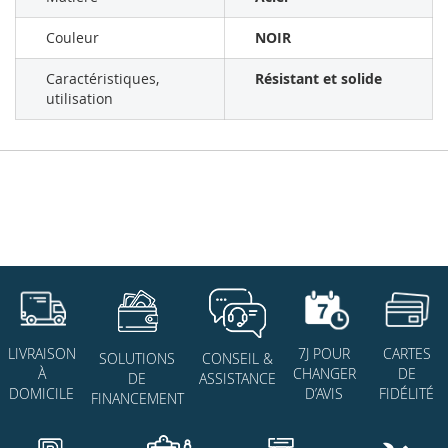
Couleur
NOIR
Caractéristiques,
Résistant et solide
utilisation
7J POUR
CARTES
LIVRAISON
SOLUTIONS
CONSEIL &
CHANGER
DE
À
DE
ASSISTANCE
D’AVIS
FIDÉLITÉ
DOMICILE
FINANCEMENT