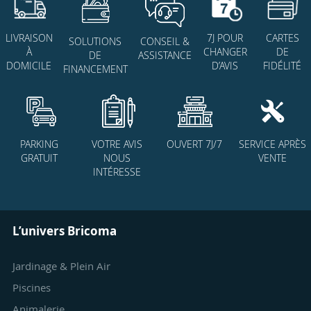
7J POUR
CARTES
LIVRAISON
SOLUTIONS
CONSEIL &
CHANGER
DE
À
DE
ASSISTANCE
D’AVIS
FIDÉLITÉ
DOMICILE
FINANCEMENT
PARKING
VOTRE AVIS
OUVERT 7J/7
SERVICE APRÈS
GRATUIT
NOUS
VENTE
INTÉRESSE
L’univers Bricoma
Jardinage & Plein Air
Piscines
Animalerie