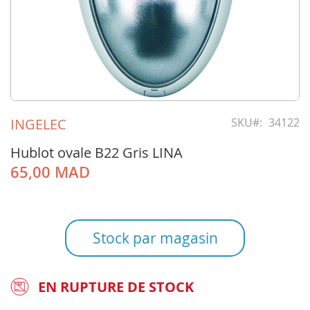
Skip
to
INGELEC
SKU
34122
the
beginning
Hublot ovale B22 Gris LINA
of
65,00 MAD
the
images
gallery
Stock par magasin
EN RUPTURE DE STOCK