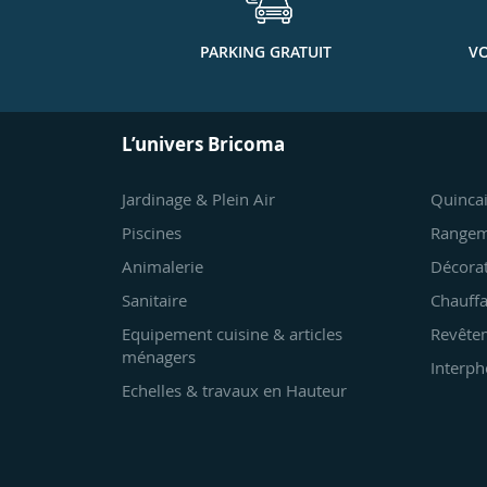
PARKING GRATUIT
VO
L’univers Bricoma
Jardinage & Plein Air
Quincai
Piscines
Rangem
Animalerie
Décora
Sanitaire
Chauffa
Equipement cuisine & articles
Revêtem
ménagers
Interph
Echelles & travaux en Hauteur