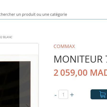
ercher
uit
H2 BLANC
orie
COMMAX
MONITEUR 
2 059,00 MA
-
+