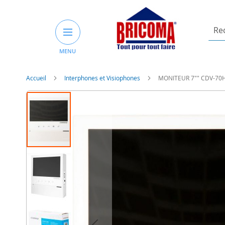
Rech
un
MENU
prod
ou
une
Accueil
Interphones et Visiophones
MONITEUR 7"" CDV-70
catég
Skip
to
the
end
of
the
images
gallery