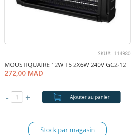
Skip
to
SKU
114980
the
MOUSTIQUAIRE 12W T5 2X6W 240V GC2-12
beginning
of
272,00 MAD
the
images
gallery
-
+
Ajouter au panier
Stock par magasin