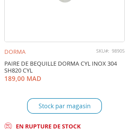
Skip
to
DORMA
SKU
98905
the
beginning
PAIRE DE BEQUILLE DORMA CYL INOX 304
of
SH820 CYL
the
189,00 MAD
images
gallery
Stock par magasin
EN RUPTURE DE STOCK