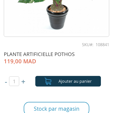
Skip
to
SKU
108841
the
PLANTE ARTIFICIELLE POTHOS
beginning
of
119,00 MAD
the
images
gallery
-
+
Ajouter au panier
Stock par magasin