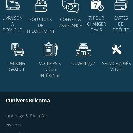
7J POUR
CARTES
LIVRAISON
SOLUTIONS
CONSEIL &
CHANGER
DE
À
DE
ASSISTANCE
D’AVIS
FIDÉLITÉ
DOMICILE
FINANCEMENT
PARKING
VOTRE AVIS
OUVERT 7J/7
SERVICE APRÈS
GRATUIT
NOUS
VENTE
INTÉRESSE
L’univers Bricoma
Jardinage & Plein Air
Piscines