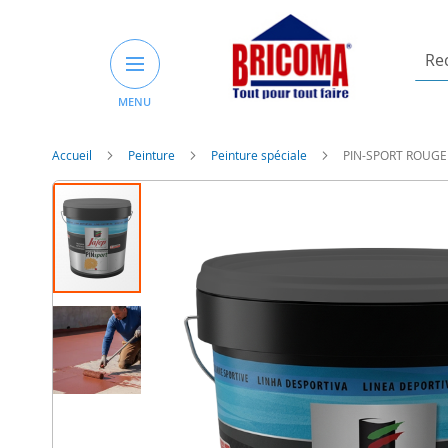
Rech
un
MENU
prod
ou
une
Accueil
Peinture
Peinture spéciale
PIN-SPORT ROUGE
catég
Skip
to
the
end
of
the
images
gallery