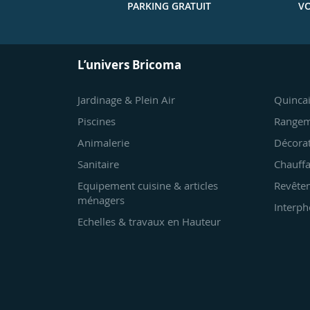
PARKING GRATUIT
VO
L’univers Bricoma
Jardinage & Plein Air
Quincai
Piscines
Rangem
Animalerie
Décora
Sanitaire
Chauffa
Equipement cuisine & articles
Revêtem
ménagers
Interph
Echelles & travaux en Hauteur