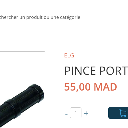
ercher
uit
orie
ELG
PINCE POR
55,00 MAD
-
+