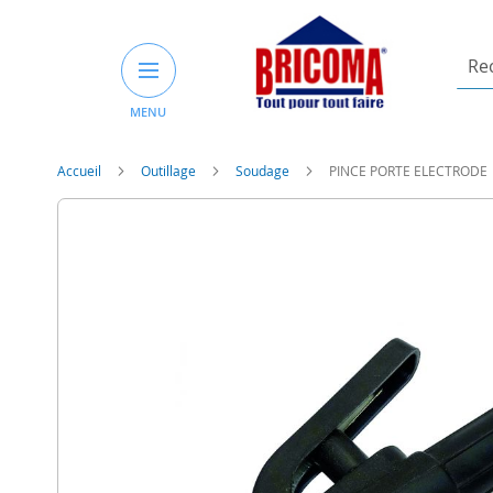
Rech
un
MENU
prod
ou
une
Accueil
Outillage
Soudage
PINCE PORTE ELECTRODE
catég
Skip
to
the
end
of
the
images
gallery