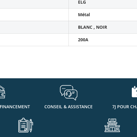
ELG
Métal
BLANC , NOIR
200A
 FINANCEMENT
CONSEIL & ASSISTANCE
7J POUR CH