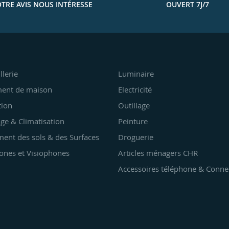
TRE AVIS NOUS INTÉRESSE
OUVERT 7J/7
llerie
Luminaire
ent de maison
Electricité
tion
Outillage
ge & Climatisation
Peinture
ent des sols & des Surfaces
Droguerie
ones et Visiophones
Articles ménagers CHR
Accessoires téléphone & Conne