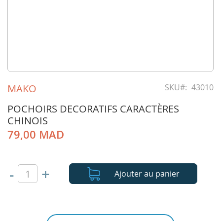
Skip
to
MAKO
SKU
43010
the
beginning
POCHOIRS DECORATIFS CARACTÈRES
of
CHINOIS
the
79,00 MAD
images
gallery
-
+
Ajouter au panier