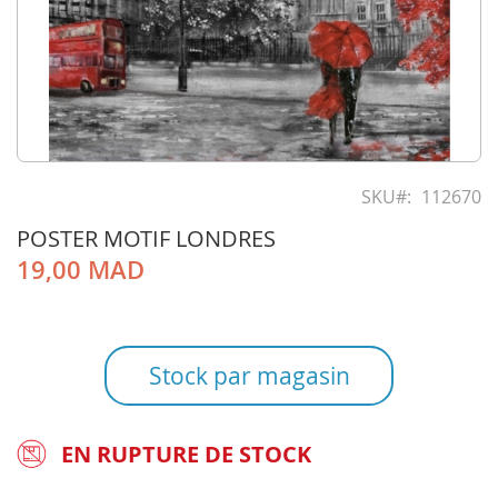
Skip
to
SKU
112670
the
POSTER MOTIF LONDRES
beginning
of
19,00 MAD
the
images
gallery
Stock par magasin
EN RUPTURE DE STOCK