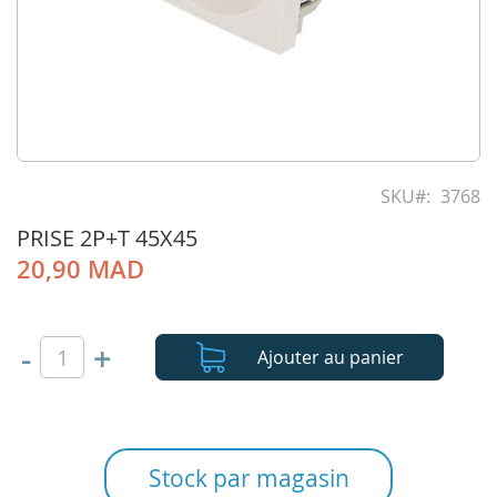
Skip
to
SKU
3768
the
PRISE 2P+T 45X45
beginning
of
20,90 MAD
the
images
gallery
-
+
Ajouter au panier
Stock par magasin