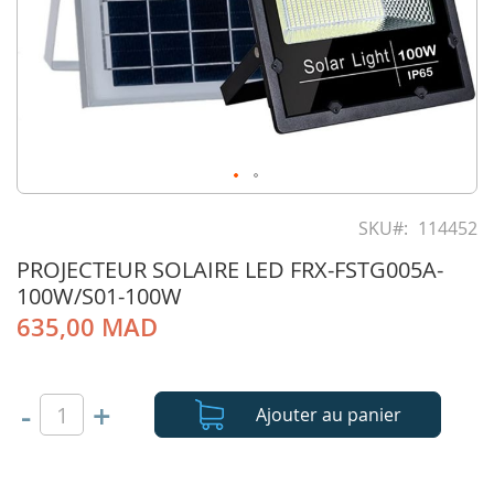
Skip
to
SKU
114452
the
PROJECTEUR SOLAIRE LED FRX-FSTG005A-
beginning
of
100W/S01-100W
the
635,00 MAD
images
gallery
-
+
Ajouter au panier