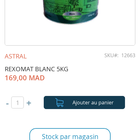
Skip
to
ASTRAL
SKU
12663
the
beginning
REXOMAT BLANC 5KG
of
169,00 MAD
the
images
gallery
-
+
Ajouter au panier
Stock par magasin