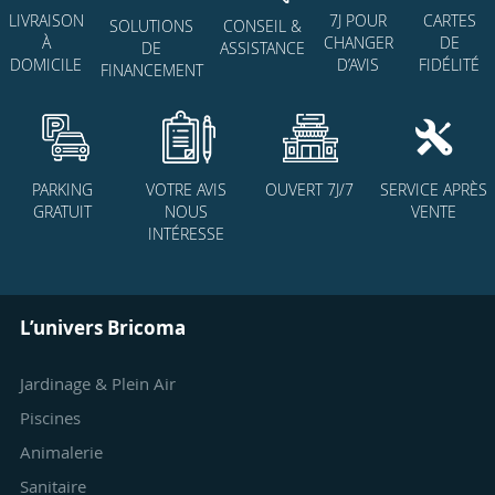
7J POUR
CARTES
LIVRAISON
SOLUTIONS
CONSEIL &
CHANGER
DE
À
DE
ASSISTANCE
D’AVIS
FIDÉLITÉ
DOMICILE
FINANCEMENT
PARKING
VOTRE AVIS
OUVERT 7J/7
SERVICE APRÈS
GRATUIT
NOUS
VENTE
INTÉRESSE
L’univers Bricoma
Jardinage & Plein Air
Piscines
Animalerie
Sanitaire