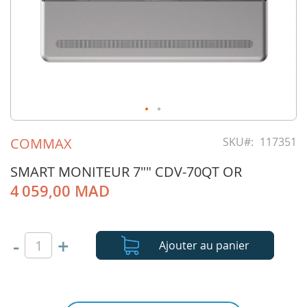
Skip
to
COMMAX
SKU
117351
the
beginning
SMART MONITEUR 7"" CDV-70QT OR
of
4 059,00 MAD
the
images
gallery
-
+
Ajouter au panier